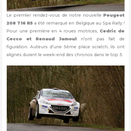
Le premier rendez-vous de notre nouvelle
Peugeot
208 T16 R5
a été remarqué en Belgique au Spa Rally !
Pour une première en 4 roues motrices,
Cedric de
Cecco et Renaud Jamoul
n’ont pas fait de
figuration. Auteurs d’une 5ème place scratch, ils ont
alignés durant le week-end des chronos dans le top 3.