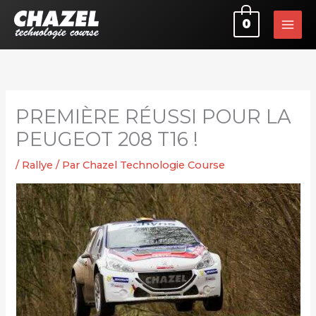
Aller
0
au
contenu
PREMIÈRE RÉUSSI POUR LA
PEUGEOT 208 T16 !
/
Rallye
/ Par
Chazel Technologie Course